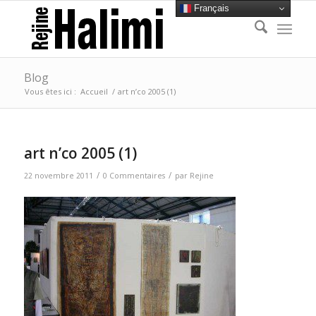
Français
Blog
Vous êtes ici :
Accueil
/
art n’co 2005 (1)
art n’co 2005 (1)
/
/
22 novembre 2011
0 Commentaires
par
Rejine