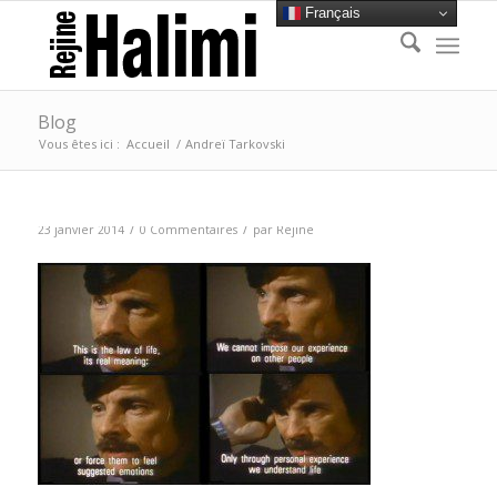
Français
Blog
Vous êtes ici :
Accueil
/
Andreï Tarkovski
/
/
23 janvier 2014
0 Commentaires
par
Rejine