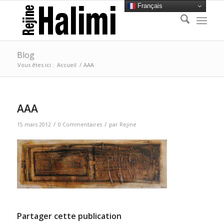
Français
Blog
Vous êtes ici :
Accueil
/
AAA
AAA
/
/
15 mars 2012
0 Commentaires
par
Rejine
Partager cette publication