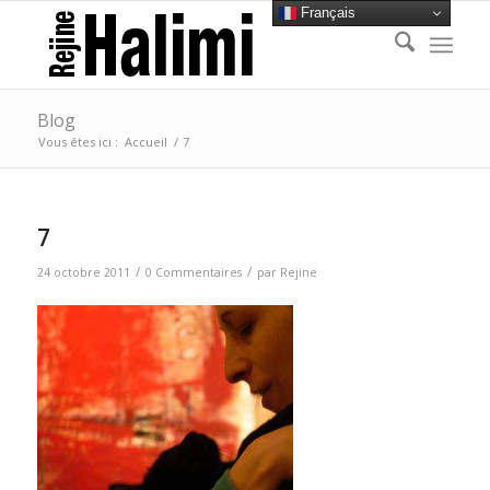
Français
Blog
Vous êtes ici :
Accueil
/
7
7
/
/
24 octobre 2011
0 Commentaires
par
Rejine