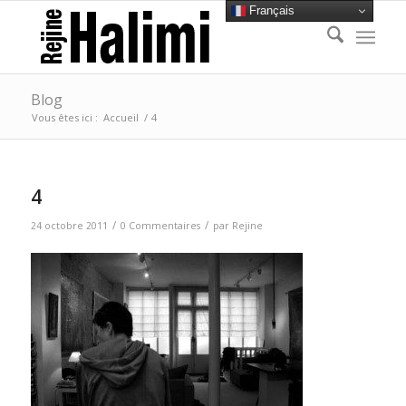
Français
Blog
Vous êtes ici :
Accueil
/
4
4
/
/
24 octobre 2011
0 Commentaires
par
Rejine