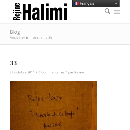
Français
Blog
Vous êtes ici :
Accueil
/
33
33
/
/
24 octobre 2011
0 Commentaires
par
Rejine