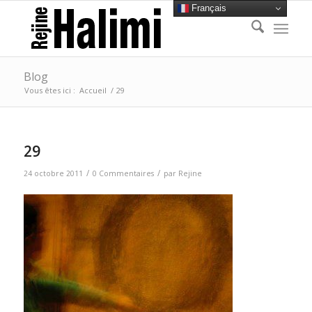
Français
Blog
Vous êtes ici :
Accueil
/
29
29
/
/
24 octobre 2011
0 Commentaires
par
Rejine