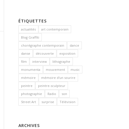
ÉTIQUETTES
actualités
art contemporain
Blog Graffiti
chorégraphe contemporain
dance
danse
découverte
exposition
film
interview
lithographe
monumenta
mouvement
music
mémoire
mémoire d'un sourire
peintre
peintre-sculpteur
photographie
Radio
son
Street Art
surprise
Télévision
ARCHIVES