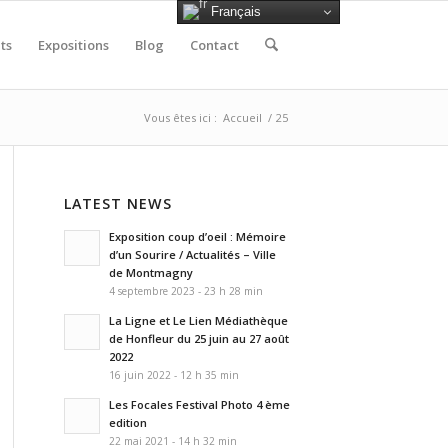
Français
ts
Expositions
Blog
Contact
Vous êtes ici :
Accueil
/
25
LATEST NEWS
Exposition coup d’oeil : Mémoire
d’un Sourire / Actualités – Ville
de Montmagny
4 septembre 2023 - 23 h 28 min
La Ligne et Le Lien Médiathèque
de Honfleur du 25 juin au 27 août
2022
16 juin 2022 - 12 h 35 min
Les Focales Festival Photo 4 ème
edition
22 mai 2021 - 14 h 32 min