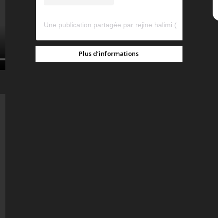
Une publication partagée par rejine halimi (@rejinehalimi)
Plus d’informations