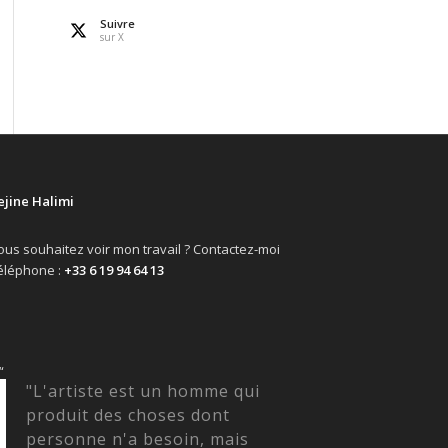
Suivre
sur X
ejine Halimi
ous souhaitez voir mon travail ? Contactez-moi
éléphone :
+33 6 19 94 64 13
“
"L'artiste est un homme qui
produit des choses dont
personne n'a besoin, mais