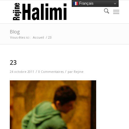
Français
Blog
Vous êtes ici :
Accueil
/
23
23
/
/
24 octobre 2011
0 Commentaires
par
Rejine