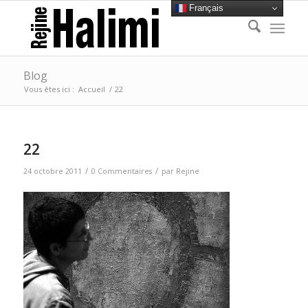
Français
Blog
Vous êtes ici :
Accueil
/
22
22
/
/
24 octobre 2011
0 Commentaires
par
Rejine