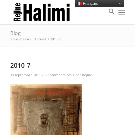
Français
Blog
Vous êtes ici :
Accueil
/
2010-7
2010-7
/
/
30 septembre 2011
0 Commentaires
par
Rejine