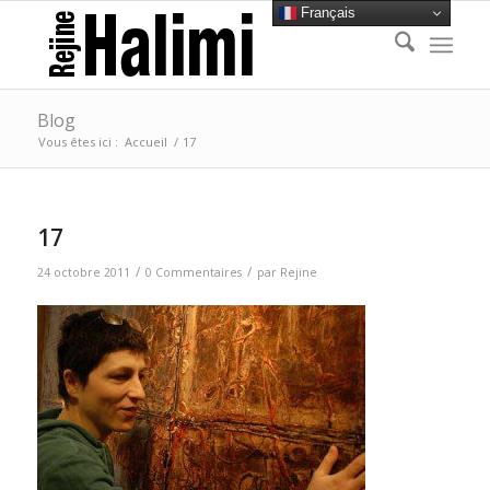
Français
Blog
Vous êtes ici :
Accueil
/
17
17
/
/
24 octobre 2011
0 Commentaires
par
Rejine