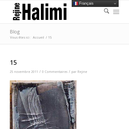
Français
Blog
Vous êtes ici :
Accueil
/
15
15
/
/
25 novembre 2011
0 Commentaires
par
Rejine