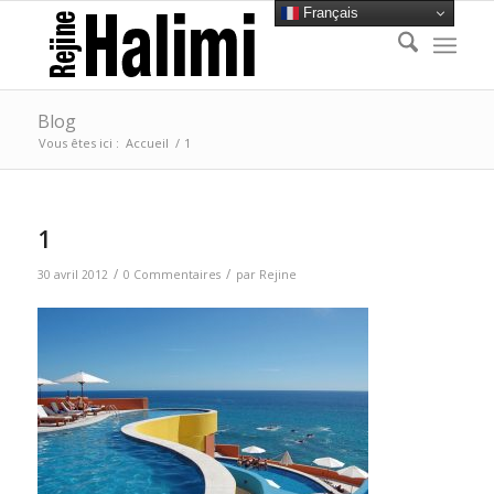
Français
Blog
Vous êtes ici :
Accueil
/
1
1
/
/
30 avril 2012
0 Commentaires
par
Rejine