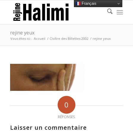
Français
rejine yeux
Vous êtes ici :
Accueil
/
Cloître des Billettes 2002
/
rejine yeux
0
RÉPONSES
Laisser un commentaire