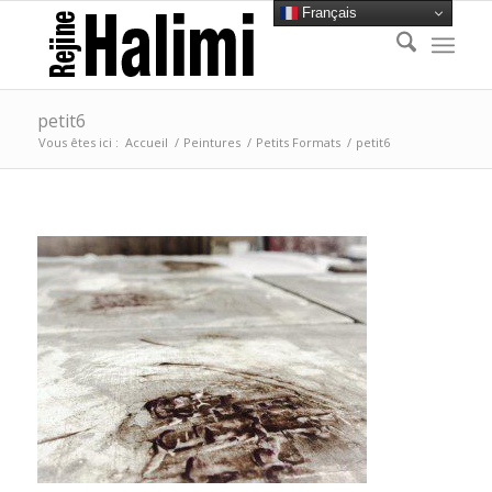
Français
petit6
Vous êtes ici :
Accueil
/
Peintures
/
Petits Formats
/
petit6