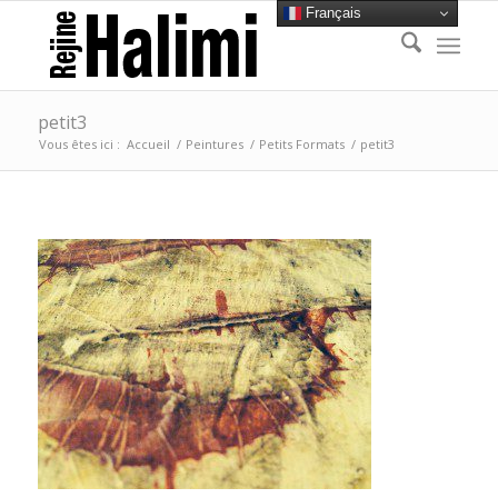
Français
petit3
Vous êtes ici :
Accueil
/
Peintures
/
Petits Formats
/
petit3