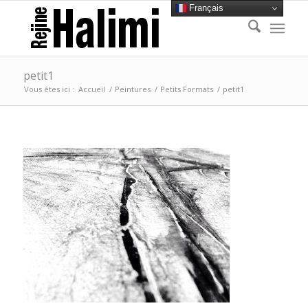
Français
petit1
Vous êtes ici :
Accueil
/
Peintures
/
Petits Formats
/
petit1