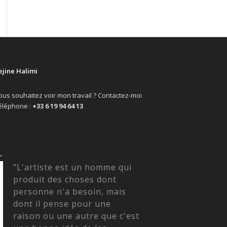
ejine Halimi
ous souhaitez voir mon travail ? Contactez-moi
éléphone :
+33 6 19 94 64 13
“
"L'artiste est un homme qui
produit des choses dont
personne n'a besoin, mais
dont il pense pour une
raison ou une autre que c'est