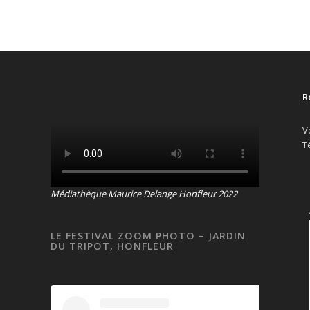
R
V
T
Médiathèque Maurice Delange Honfleur 2022
LE FESTIVAL ZOOM PHOTO – JARDIN
DU TRIPOT, HONFLEUR