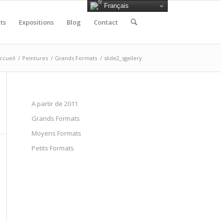
Français
ts
Expositions
Blog
Contact
ccueil
/
Peintures
/
Grands Formats
/
slide2_sgallery
A partir de 2011
Grands Formats
Moyens Formats
Petits Formats