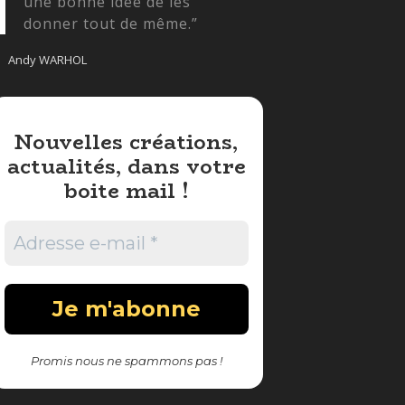
une bonne idée de les
donner tout de même.”
Andy WARHOL
Nouvelles créations,
actualités, dans votre
boite mail !
Promis nous ne spammons pas !