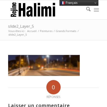
Français
slide2_Layer_5
Vous êtes ici :
Accueil
/
Peintures
/
Grands Formats
/
slide2_Layer_5
0
RÉPONSES
Laisser un commentaire