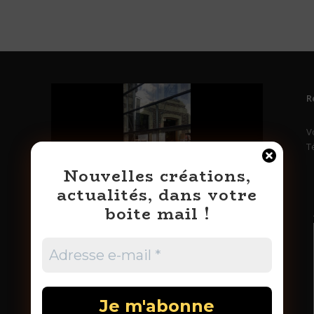
R
V
T
Nouvelles créations,
actualités, dans votre
boite mail !
Médiathèque Maurice Delange Honfleur 2022
LE FESTIVAL ZOOM PHOTO – JARDIN
DU TRIPOT, HONFLEUR