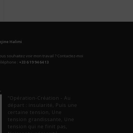
ejine Halimi
ous souhaitez voir mon travail ? Contactez-moi
éléphone :
+33 6 19 94 64 13
“
"Opération-Création - Au
départ : insularité, Puis une
certaine tension, Une
tension grandissante, Une
tension qui ne finit pas,