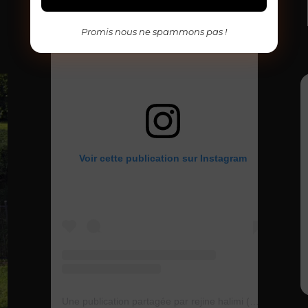
Promis nous ne spammons pas !
Voir cette publication sur Instagram
Une publication partagée par rejine halimi (@rejinehalimi)