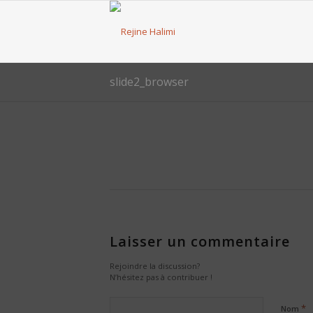
slide2_browser
Laisser un commentaire
Rejoindre la discussion?
N’hésitez pas à contribuer !
*
Nom