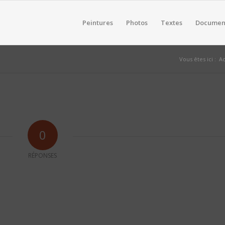
Peintures
Photos
Textes
Documen
Vous êtes ici :
Ac
0
RÉPONSES