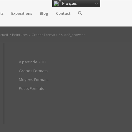
Français
ts
Expositions
Blog
Contact
cueil
/
Peintures
/
Grands Formats
/
slide2_browser
A partir de 2011
Grands Formats
Moyens Formats
Petits Formats