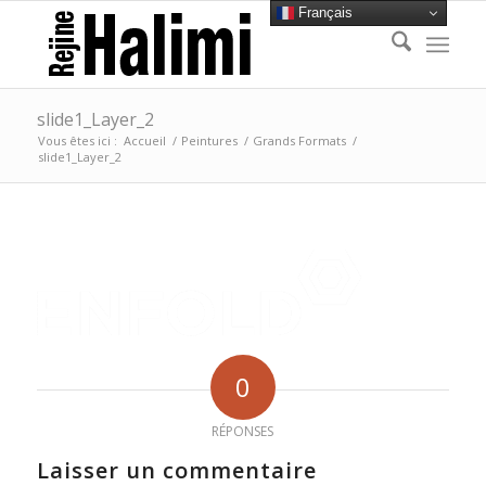
Français
slide1_Layer_2
Vous êtes ici :
Accueil
/
Peintures
/
Grands Formats
/
slide1_Layer_2
0
RÉPONSES
Laisser un commentaire