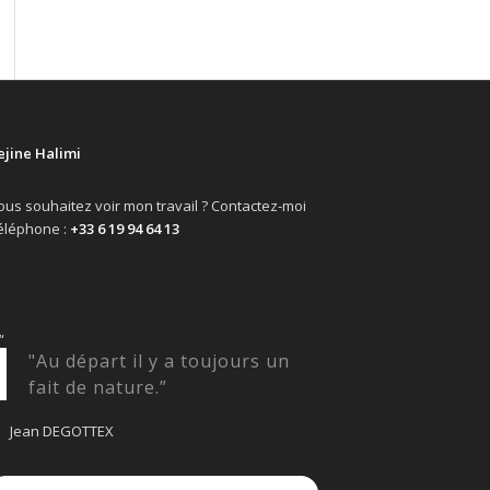
ejine Halimi
ous souhaitez voir mon travail ? Contactez-moi
éléphone :
+33 6 19 94 64 13
“
"Au départ il y a toujours un
fait de nature.”
Jean DEGOTTEX