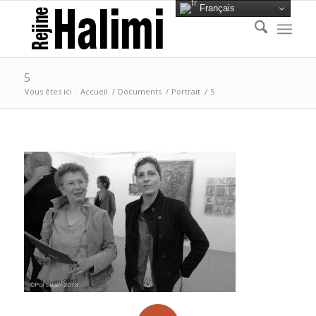
Français
5
Vous êtes ici :
Accueil
/
Documents
/
Portrait
/
5