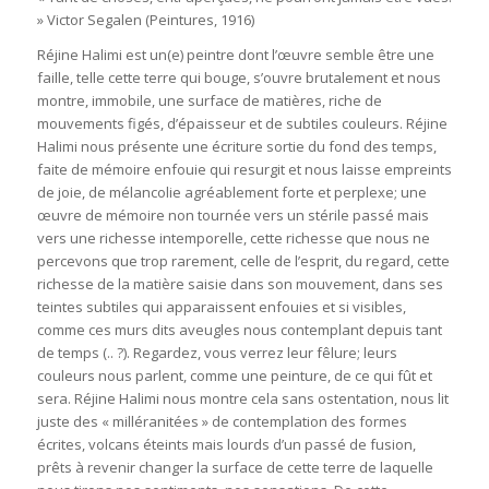
» Victor Segalen (Peintures, 1916)
Réjine Halimi est un(e) peintre dont l’œuvre semble être une
faille, telle cette terre qui bouge, s’ouvre brutalement et nous
montre, immobile, une surface de matières, riche de
mouvements figés, d’épaisseur et de subtiles couleurs. Réjine
Halimi nous présente une écriture sortie du fond des temps,
faite de mémoire enfouie qui resurgit et nous laisse empreints
de joie, de mélancolie agréablement forte et perplexe; une
œuvre de mémoire non tournée vers un stérile passé mais
vers une richesse intemporelle, cette richesse que nous ne
percevons que trop rarement, celle de l’esprit, du regard, cette
richesse de la matière saisie dans son mouvement, dans ses
teintes subtiles qui apparaissent enfouies et si visibles,
comme ces murs dits aveugles nous contemplant depuis tant
de temps (.. ?). Regardez, vous verrez leur fêlure; leurs
couleurs nous parlent, comme une peinture, de ce qui fût et
sera. Réjine Halimi nous montre cela sans ostentation, nous lit
juste des « milléranitées » de contemplation des formes
écrites, volcans éteints mais lourds d’un passé de fusion,
prêts à revenir changer la surface de cette terre de laquelle